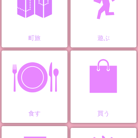
町旅
遊ぶ
食す
買う