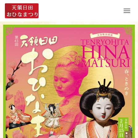
ナ
ビ
ゲ
ー
シ
ョ
ン
を
切
り
替
え